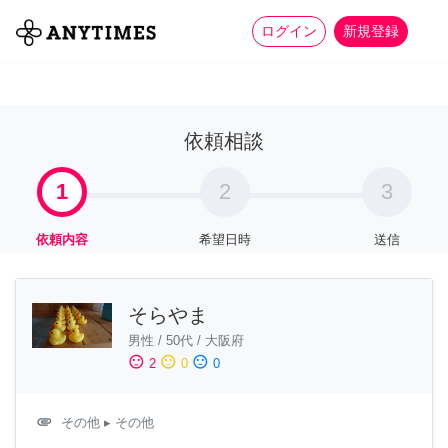
more_horiz
全て
修理・組立
家事
ログイン
新規登録
依頼相談
1
2
3
依頼内容
希望日時
送信
そらやま
男性
/
50代
/
大阪府
sentiment_satisfied
sentiment_neutral
sentiment_dissatisfied
2
0
0
attachment
その他
▸ その他