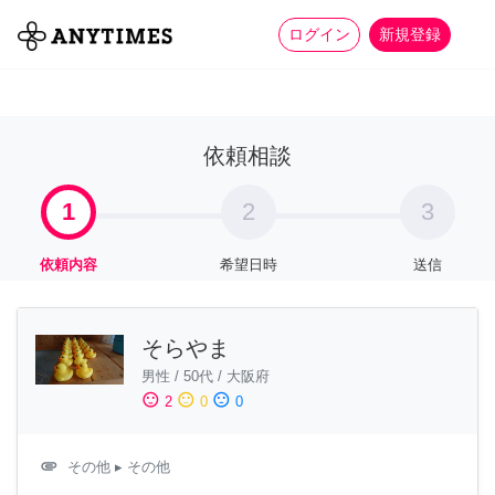
more_horiz
全て
修理・組立
家事
ログイン
新規登録
依頼相談
1
2
3
依頼内容
希望日時
送信
そらやま
男性
/
50代
/
大阪府
sentiment_satisfied
sentiment_neutral
sentiment_dissatisfied
2
0
0
attachment
その他
▸ その他