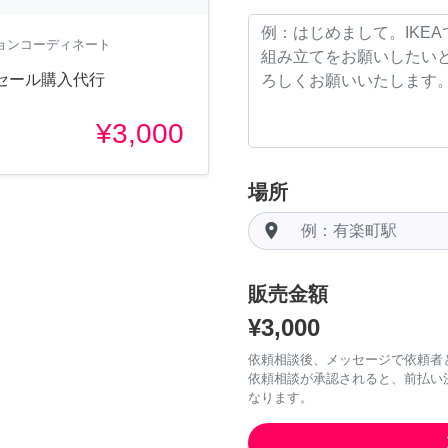
ションコーディネート
セール購入代行
¥3,000
場所
room
販売金額
¥3,000
依頼相談後、メッセージで依頼者
依頼相談が承認されると、前払い
なります。