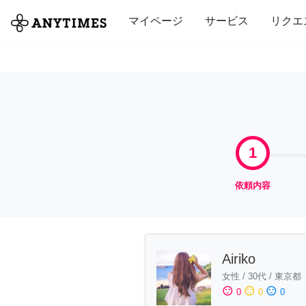
全て
修理・組立
家事
引っ越し
マイページ
サービス
リクエ
1
依頼内容
Airiko
女性
/
30代
/
東京都
sentiment_satisfied
sentiment_neutral
sentiment_dissatisfied
0
0
0