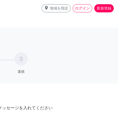
place
地域を指定
ログイン
新規登録
3
送信
メッセージを入れてください