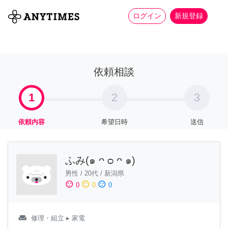
more_horiz
全て
修理・組立
家事
ログイン
新規登録
依頼相談
1
2
3
依頼内容
希望日時
送信
ふみ(๑ ᴖ ᴑ ᴖ ๑)
男性
/
20代
/
新潟県
sentiment_satisfied
sentiment_neutral
sentiment_dissatisfied
0
0
0
weekend
修理・組立
▸ 家電