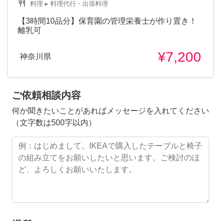
restaurant
料理
▸ 料理代行・出張料理
【3時間10品分】保育園の管理栄養士が作り置き！
離乳可
¥7,200
神奈川県
ご依頼相談内容
何か聞きたいことがあればメッセージを入れてください
（文字数は500字以内）