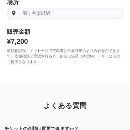
場所
room
販売金額
¥7,200
依頼相談後、メッセージで依頼者と仕事詳細のすり合わせができま
す。依頼相談が承認されると、前払い決済（本契約）→サービスの
ご提供となります。
よくある質問
チケットの金額は変更できますか？