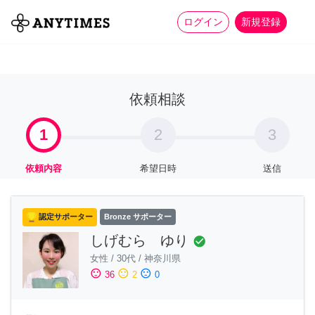
more_horiz
全て
修理・組立
家事
ログイン
新規登録
依頼相談
1
2
3
依頼内容
希望日時
送信
認定サポーター
Bronze サポーター
しげむら ゆり
check_circle
女性
/
30代
/
神奈川県
sentiment_satisfied
sentiment_neutral
sentiment_dissatisfied
36
2
0