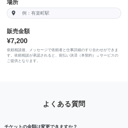
場所
room
販売金額
¥7,200
依頼相談後、メッセージで依頼者と仕事詳細のすり合わせができま
す。依頼相談が承認されると、前払い決済（本契約）→サービスの
ご提供となります。
よくある質問
チケットの金額は変更できますか？