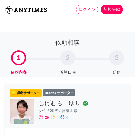
more_horiz
全て
修理・組立
家事
ログイン
新規登録
依頼相談
1
2
3
依頼内容
希望日時
送信
認定サポーター
Bronze サポーター
しげむら ゆり
check_circle
女性
/
30代
/
神奈川県
sentiment_satisfied
sentiment_neutral
sentiment_dissatisfied
36
2
0