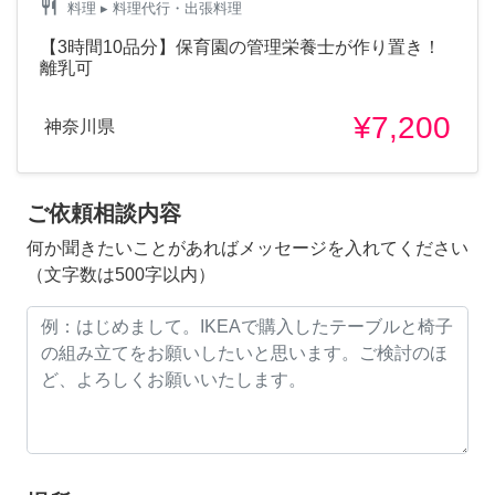
restaurant
料理
▸ 料理代行・出張料理
【3時間10品分】保育園の管理栄養士が作り置き！
離乳可
¥7,200
神奈川県
ご依頼相談内容
何か聞きたいことがあればメッセージを入れてください
（文字数は500字以内）