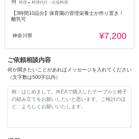
restaurant
料理
▸ 料理代行・出張料理
【3時間10品分】保育園の管理栄養士が作り置き！
離乳可
¥7,200
神奈川県
ご依頼相談内容
何か聞きたいことがあればメッセージを入れてください
（文字数は500字以内）