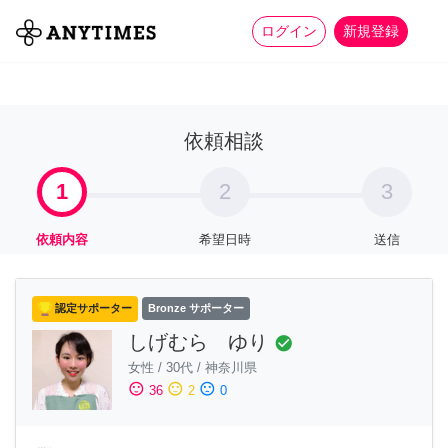
more_horiz
全て
修理・組立
家事
ログイン
新規登録
依頼相談
1
2
3
依頼内容
希望日時
送信
認定サポーター
Bronze サポーター
しげむら ゆり
check_circle
女性
/
30代
/
神奈川県
sentiment_satisfied
sentiment_neutral
sentiment_dissatisfied
36
2
0