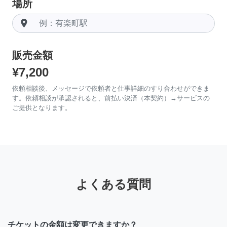
場所
room
販売金額
¥7,200
依頼相談後、メッセージで依頼者と仕事詳細のすり合わせができま
す。依頼相談が承認されると、前払い決済（本契約）→サービスの
ご提供となります。
よくある質問
チケットの金額は変更できますか？