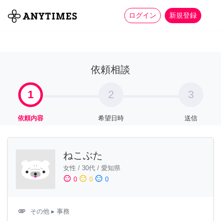
more_horiz
全て
修理・組立
家事
ログイン
新規登録
依頼相談
1
2
3
依頼内容
希望日時
送信
ねこぶた
女性
/
30代
/
愛知県
sentiment_satisfied
sentiment_neutral
sentiment_dissatisfied
0
0
0
attachment
その他
▸ 事務