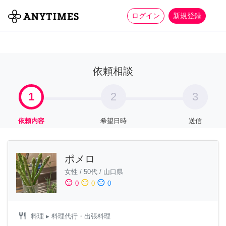
more_horiz
全て
修理・組立
家事
ログイン
新規登録
依頼相談
1
2
3
依頼内容
希望日時
送信
ポメロ
女性
/
50代
/
山口県
sentiment_satisfied
sentiment_neutral
sentiment_dissatisfied
0
0
0
restaurant
料理
▸ 料理代行・出張料理