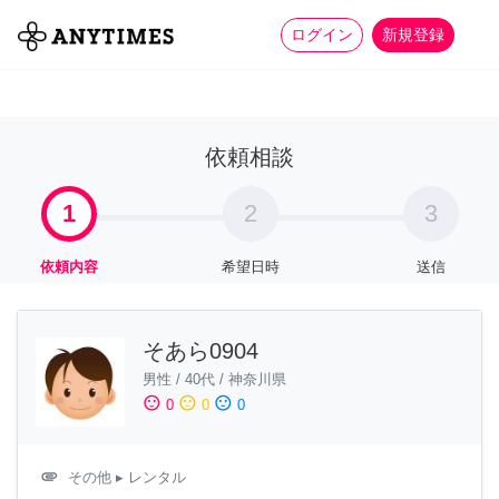
more_horiz
全て
修理・組立
家事
ログイン
新規登録
依頼相談
1
2
3
依頼内容
希望日時
送信
そあら0904
男性
/
40代
/
神奈川県
sentiment_satisfied
sentiment_neutral
sentiment_dissatisfied
0
0
0
attachment
その他
▸ レンタル