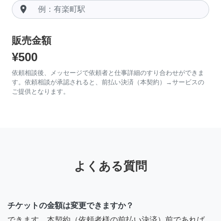
room
販売金額
¥500
依頼相談後、メッセージで依頼者と仕事詳細のすり合わせができま
す。依頼相談が承認されると、前払い決済（本契約）→サービスの
ご提供となります。
よくある質問
チケットの金額は変更できますか？
できます。本契約（依頼者様の前払い決済）前であれば、