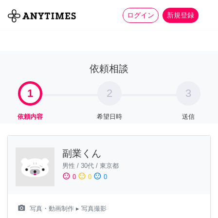
more_horiz
全て
修理・組立
家事
ログイン
新規登録
依頼相談
1
2
3
依頼内容
希望日時
送信
副業くん
男性
/
30代
/
東京都
sentiment_satisfied
sentiment_neutral
sentiment_dissatisfied
0
0
0
camera_alt
写真・動画制作
▸ 写真撮影