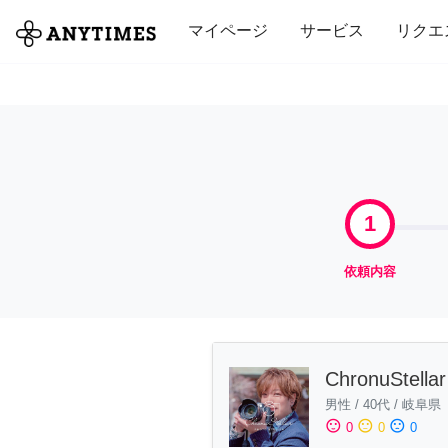
全て
修理・組立
家事
引っ越し
マイページ
サービス
リクエ
1
依頼内容
ChronuStellar
男性
/
40代
/
岐阜県
sentiment_satisfied
sentiment_neutral
sentiment_dissatisfied
0
0
0