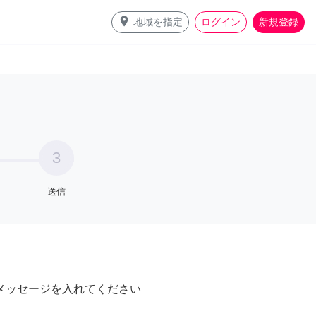
place
地域を指定
ログイン
新規登録
3
送信
メッセージを入れてください