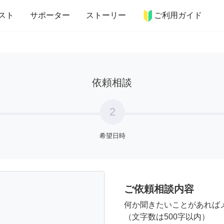
more_horiz
インテリア
趣味・習い事
ペット
料理
スト
サポーター
ストーリー
ご利用ガイド
依頼相談
2
希望日時
ご依頼相談内容
何か聞きたいことがあれば
（文字数は500字以内）