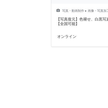
camera_alt
写真・動画制作
▸ 画像・写真加
【写真復元】色褪せ、白黒写
【全国可能】
オンライン