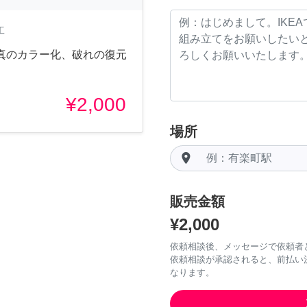
工
真のカラー化、破れの復元
¥2,000
場所
room
販売金額
¥2,000
依頼相談後、メッセージで依頼者
依頼相談が承認されると、前払い
なります。