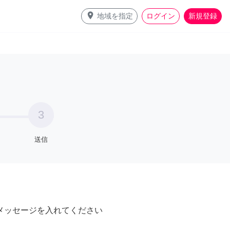
place
地域を指定
ログイン
新規登録
3
送信
メッセージを入れてください