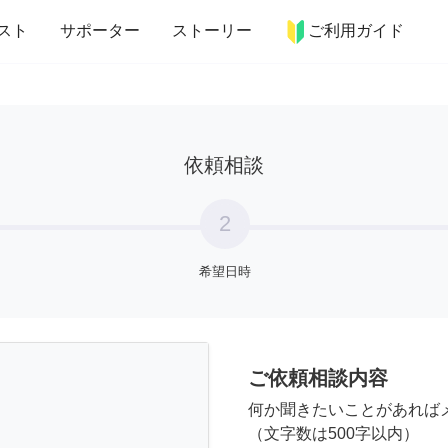
more_horiz
インテリア
趣味・習い事
ペット
料理
スト
サポーター
ストーリー
ご利用ガイド
依頼相談
2
希望日時
ご依頼相談内容
何か聞きたいことがあれば
（文字数は500字以内）