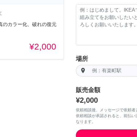
工
真のカラー化、破れの復元
¥2,000
場所
room
販売金額
¥2,000
依頼相談後、メッセージで依頼者
依頼相談が承認されると、前払い
なります。