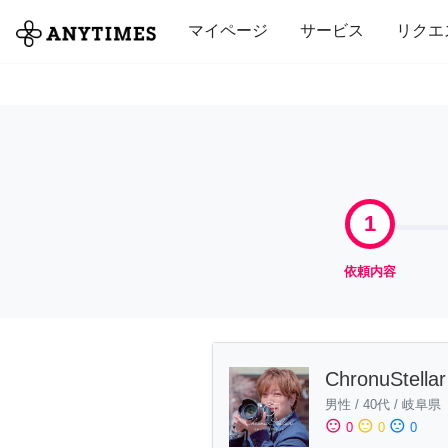
全て
修理・組立
家事
引っ越し
マイページ
サービス
リクエ
1
依頼内容
ChronuStellar
男性
/
40代
/
岐阜県
sentiment_satisfied
sentiment_neutral
sentiment_dissatisfied
0
0
0