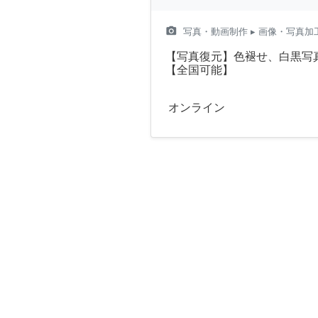
camera_alt
写真・動画制作
▸ 画像・写真加
【写真復元】色褪せ、白黒写
【全国可能】
オンライン