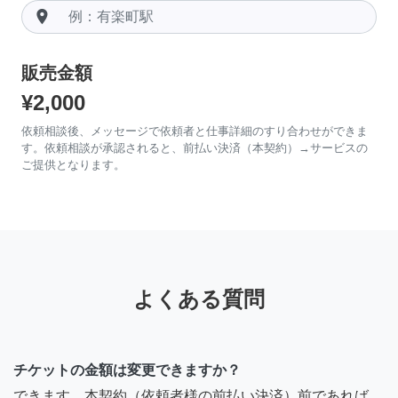
room
販売金額
¥2,000
依頼相談後、メッセージで依頼者と仕事詳細のすり合わせができま
す。依頼相談が承認されると、前払い決済（本契約）→サービスの
ご提供となります。
よくある質問
チケットの金額は変更できますか？
できます。本契約（依頼者様の前払い決済）前であれば、