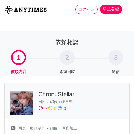
more_horiz
全て
修理・組立
家事
ログイン
新規登録
依頼相談
1
2
3
依頼内容
希望日時
送信
ChronuStellar
男性
/
40代
/
岐阜県
sentiment_satisfied
sentiment_neutral
sentiment_dissatisfied
0
0
0
camera_alt
写真・動画制作
▸ 画像・写真加工