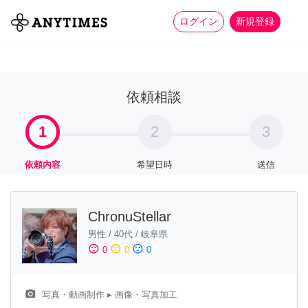
more_horiz
全て
修理・組立
家事
ログイン
新規登録
依頼相談
1
2
3
依頼内容
希望日時
送信
ChronuStellar
男性
/
40代
/
岐阜県
sentiment_satisfied
sentiment_neutral
sentiment_dissatisfied
0
0
0
camera_alt
写真・動画制作
▸ 画像・写真加工