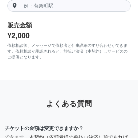
room
販売金額
¥2,000
依頼相談後、メッセージで依頼者と仕事詳細のすり合わせができま
す。依頼相談が承認されると、前払い決済（本契約）→サービスの
ご提供となります。
よくある質問
チケットの金額は変更できますか？
できます。本契約（依頼者様の前払い決済）前であれば、