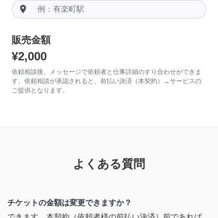
room
販売金額
¥2,000
依頼相談後、メッセージで依頼者と仕事詳細のすり合わせができま
す。依頼相談が承認されると、前払い決済（本契約）→サービスの
ご提供となります。
よくある質問
チケットの金額は変更できますか？
できます。本契約（依頼者様の前払い決済）前であれば、