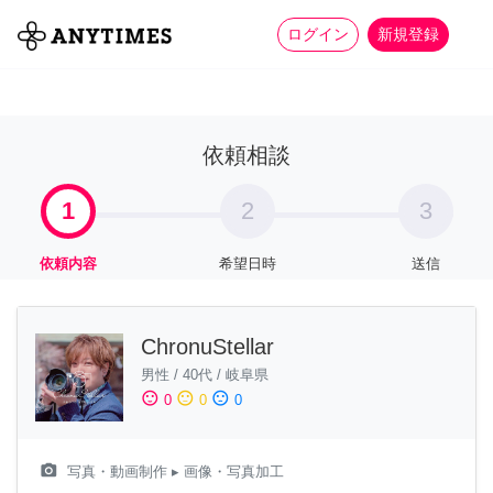
more_horiz
全て
修理・組立
家事
ログイン
新規登録
依頼相談
1
2
3
依頼内容
希望日時
送信
ChronuStellar
男性
/
40代
/
岐阜県
sentiment_satisfied
sentiment_neutral
sentiment_dissatisfied
0
0
0
camera_alt
写真・動画制作
▸ 画像・写真加工