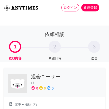
more_horiz
全て
修理・組立
家事
ログイン
新規登録
依頼相談
1
2
3
依頼内容
希望日時
送信
退会ユーザー
/
/
sentiment_satisfied
sentiment_neutral
sentiment_dissatisfied
0
0
0
local_laundry_service
家事
▸ 運転代行