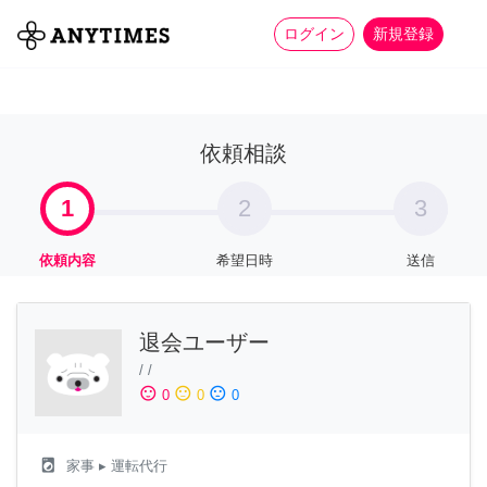
more_horiz
全て
修理・組立
家事
ログイン
新規登録
依頼相談
1
2
3
依頼内容
希望日時
送信
退会ユーザー
/
/
sentiment_satisfied
sentiment_neutral
sentiment_dissatisfied
0
0
0
local_laundry_service
家事
▸ 運転代行