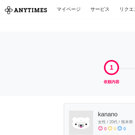
全て
修理・組立
家事
引っ越し
マイページ
サービス
リクエ
1
依頼内容
kanano
女性
/
20代
/
熊本県
sentiment_satisfied
sentiment_neutral
sentiment_dissatisfied
0
0
0