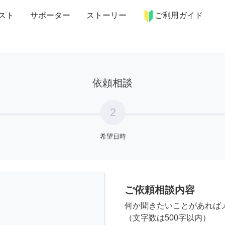
more_horiz
インテリア
趣味・習い事
ペット
料理
スト
サポーター
ストーリー
ご利用ガイド
依頼相談
2
希望日時
ご依頼相談内容
何か聞きたいことがあれば
（文字数は500字以内）