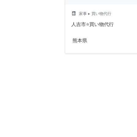
local_laundry_service
家事
▸ 買い物代行
人吉市⭐️買い物代行
熊本県