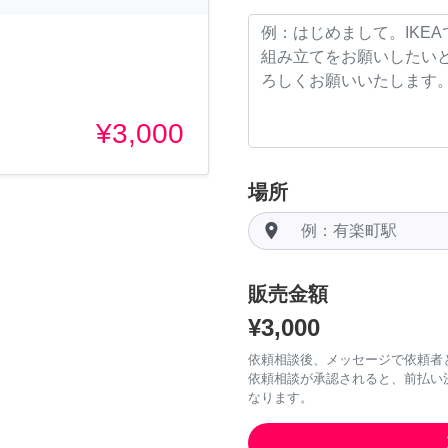
¥3,000
場所
room
販売金額
¥3,000
依頼相談後、メッセージで依頼者
依頼相談が承認されると、前払い
なります。