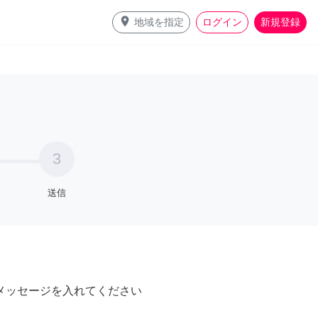
place
地域を指定
ログイン
新規登録
3
送信
メッセージを入れてください