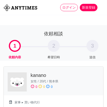
more_horiz
全て
修理・組立
家事
ログイン
新規登録
依頼相談
1
2
3
依頼内容
希望日時
送信
kanano
女性
/
20代
/
熊本県
sentiment_satisfied
sentiment_neutral
sentiment_dissatisfied
0
0
0
local_laundry_service
家事
▸ 買い物代行