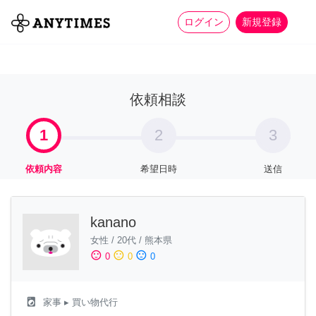
more_horiz
全て
修理・組立
家事
ログイン
新規登録
依頼相談
1
2
3
依頼内容
希望日時
送信
kanano
女性
/
20代
/
熊本県
sentiment_satisfied
sentiment_neutral
sentiment_dissatisfied
0
0
0
local_laundry_service
家事
▸ 買い物代行