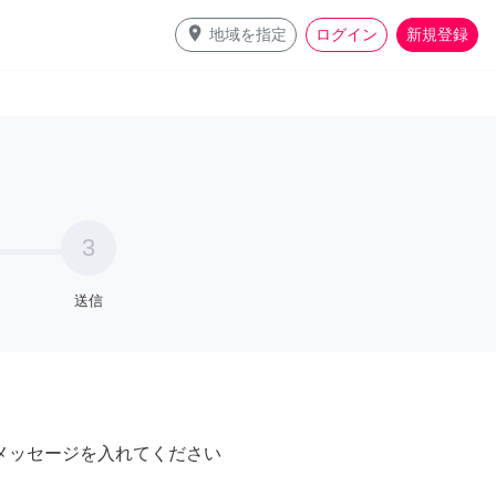
place
地域を指定
ログイン
新規登録
3
送信
メッセージを入れてください