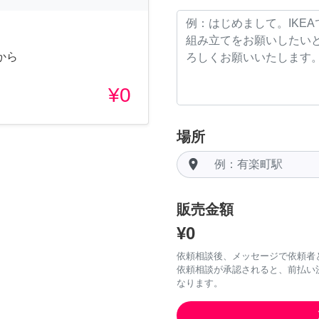
から
¥0
場所
room
販売金額
¥0
依頼相談後、メッセージで依頼者
依頼相談が承認されると、前払い
なります。