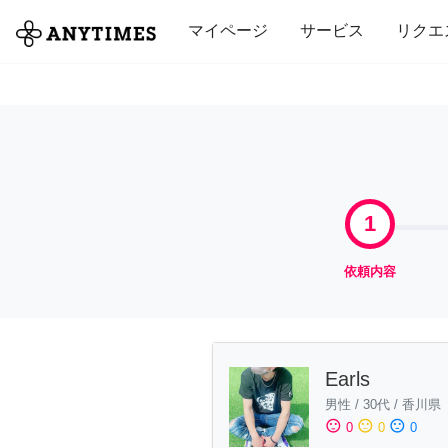
全て
修理・組立
家事
引っ越し
マイページ
サービス
リクエ
1
依頼内容
Earls
男性
/
30代
/
香川県
sentiment_satisfied
sentiment_neutral
sentiment_dissatisfied
0
0
0