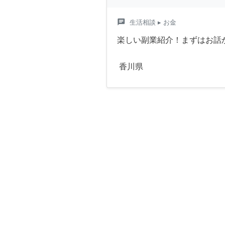
chat
生活相談
▸ お金
楽しい副業紹介！まずはお話
香川県