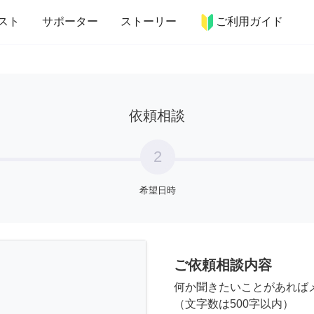
more_horiz
インテリア
趣味・習い事
ペット
料理
スト
サポーター
ストーリー
ご利用ガイド
依頼相談
2
希望日時
ご依頼相談内容
何か聞きたいことがあれば
（文字数は500字以内）