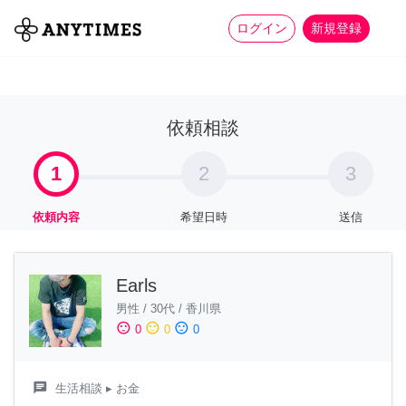
more_horiz
全て
修理・組立
家事
ログイン
新規登録
依頼相談
1
2
3
依頼内容
希望日時
送信
Earls
男性
/
30代
/
香川県
sentiment_satisfied
sentiment_neutral
sentiment_dissatisfied
0
0
0
chat
生活相談
▸ お金