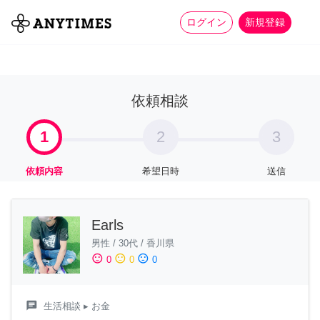
more_horiz
全て
修理・組立
家事
ログイン
新規登録
依頼相談
1
2
3
依頼内容
希望日時
送信
Earls
男性
/
30代
/
香川県
sentiment_satisfied
sentiment_neutral
sentiment_dissatisfied
0
0
0
chat
生活相談
▸ お金