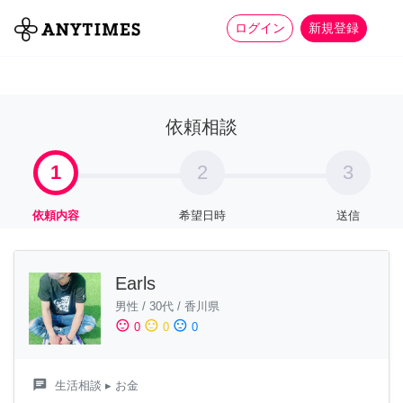
more_horiz
全て
修理・組立
家事
ログイン
新規登録
依頼相談
1
2
3
依頼内容
希望日時
送信
Earls
男性
/
30代
/
香川県
sentiment_satisfied
sentiment_neutral
sentiment_dissatisfied
0
0
0
chat
生活相談
▸ お金