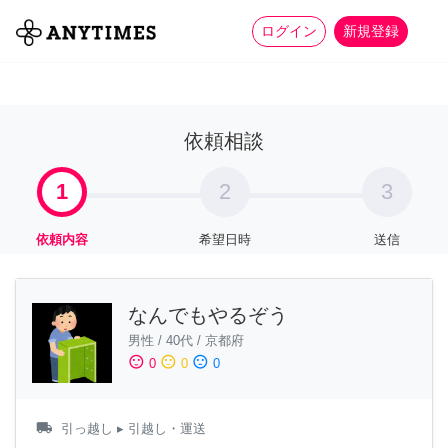
more_horiz
全て
修理・組立
家事
ログイン
新規登録
依頼相談
1
2
3
依頼内容
希望日時
送信
なんでもやるぞう
男性
/
40代
/
京都府
sentiment_satisfied
sentiment_neutral
sentiment_dissatisfied
0
0
0
local_shipping
引っ越し
▸ 引越し・運送