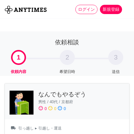
more_horiz
全て
修理・組立
家事
ログイン
新規登録
依頼相談
1
2
3
依頼内容
希望日時
送信
なんでもやるぞう
男性
/
40代
/
京都府
sentiment_satisfied
sentiment_neutral
sentiment_dissatisfied
0
0
0
local_shipping
引っ越し
▸ 引越し・運送