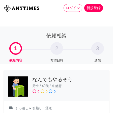
more_horiz
全て
修理・組立
家事
ログイン
新規登録
依頼相談
1
2
3
依頼内容
希望日時
送信
なんでもやるぞう
男性
/
40代
/
京都府
sentiment_satisfied
sentiment_neutral
sentiment_dissatisfied
0
0
0
local_shipping
引っ越し
▸ 引越し・運送