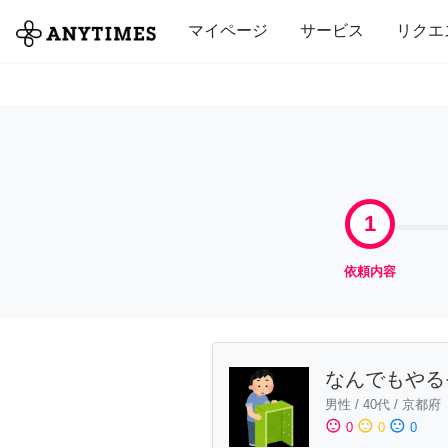
全て
修理・組立
家事
引っ越し
マイページ
サービス
リクエ
1
依頼内容
なんでもやる
男性
/
40代
/
京都府
sentiment_satisfied
sentiment_neutral
sentiment_dissatisfied
0
0
0