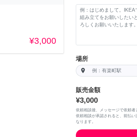
¥3,000
場所
room
販売金額
¥3,000
依頼相談後、メッセージで依頼者
依頼相談が承認されると、前払い
なります。