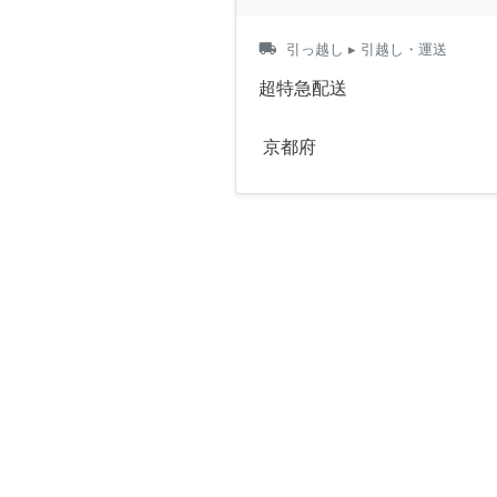
local_shipping
引っ越し
▸ 引越し・運送
超特急配送
京都府