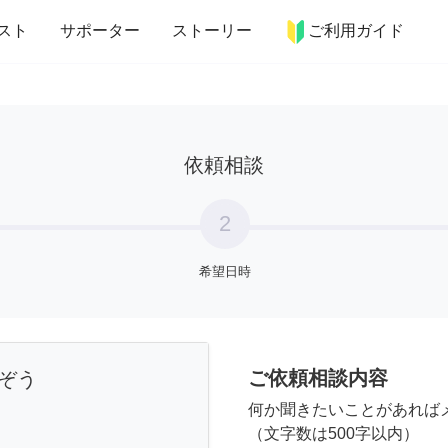
more_horiz
インテリア
趣味・習い事
ペット
料理
スト
サポーター
ストーリー
ご利用ガイド
依頼相談
2
希望日時
ご依頼相談内容
ぞう
何か聞きたいことがあれば
（文字数は500字以内）