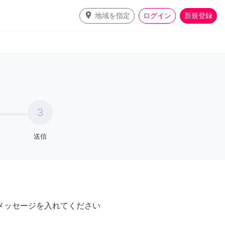
place
地域を指定
ログイン
新規登録
3
送信
メッセージを入れてください