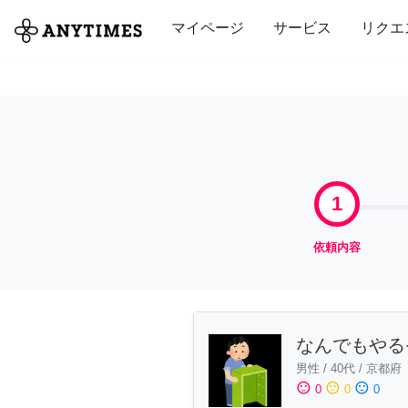
全て
修理・組立
家事
引っ越し
マイページ
サービス
リクエ
1
依頼内容
なんでもやる
男性
/
40代
/
京都府
sentiment_satisfied
sentiment_neutral
sentiment_dissatisfied
0
0
0