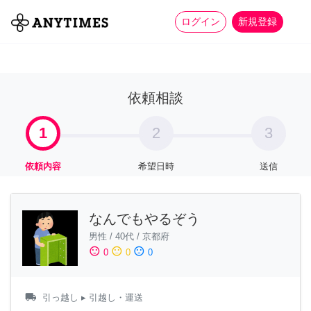
more_horiz
全て
修理・組立
家事
ログイン
新規登録
依頼相談
1
2
3
依頼内容
希望日時
送信
なんでもやるぞう
男性
/
40代
/
京都府
sentiment_satisfied
sentiment_neutral
sentiment_dissatisfied
0
0
0
local_shipping
引っ越し
▸ 引越し・運送