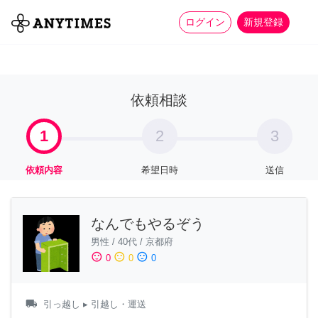
more_horiz
全て
修理・組立
家事
ログイン
新規登録
依頼相談
1
2
3
依頼内容
希望日時
送信
なんでもやるぞう
男性
/
40代
/
京都府
sentiment_satisfied
sentiment_neutral
sentiment_dissatisfied
0
0
0
local_shipping
引っ越し
▸ 引越し・運送