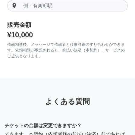
room
販売金額
¥10,000
依頼相談後、メッセージで依頼者と仕事詳細のすり合わせができま
す。依頼相談が承認されると、前払い決済（本契約）→サービスの
ご提供となります。
よくある質問
チケットの金額は変更できますか？
できます。本契約（依頼者様の前払い決済）前であれば、