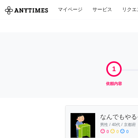
全て
修理・組立
家事
引っ越し
マイページ
サービス
リクエ
1
依頼内容
なんでもやる
男性
/
40代
/
京都府
sentiment_satisfied
sentiment_neutral
sentiment_dissatisfied
0
0
0