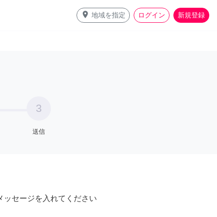
place
地域を指定
ログイン
新規登録
3
送信
メッセージを入れてください