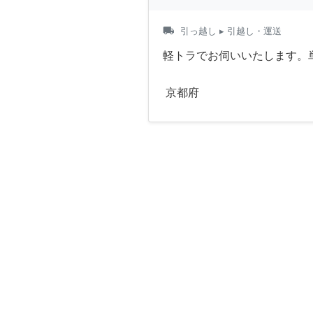
local_shipping
引っ越し
▸ 引越し・運送
軽トラでお伺いいたします。
京都府