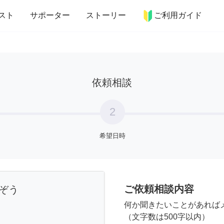
more_horiz
インテリア
趣味・習い事
ペット
料理
スト
サポーター
ストーリー
ご利用ガイド
依頼相談
2
希望日時
ご依頼相談内容
ぞう
何か聞きたいことがあれば
（文字数は500字以内）