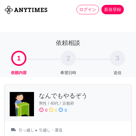
more_horiz
全て
修理・組立
家事
ログイン
新規登録
依頼相談
1
2
3
依頼内容
希望日時
送信
なんでもやるぞう
男性
/
40代
/
京都府
sentiment_satisfied
sentiment_neutral
sentiment_dissatisfied
0
0
0
local_shipping
引っ越し
▸ 引越し・運送