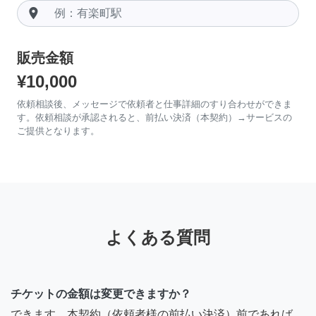
room
販売金額
¥10,000
依頼相談後、メッセージで依頼者と仕事詳細のすり合わせができま
す。依頼相談が承認されると、前払い決済（本契約）→サービスの
ご提供となります。
よくある質問
チケットの金額は変更できますか？
できます。本契約（依頼者様の前払い決済）前であれば、