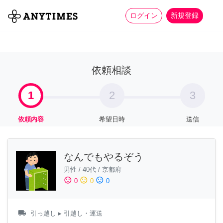
more_horiz
全て
修理・組立
家事
ログイン
新規登録
依頼相談
1
2
3
依頼内容
希望日時
送信
なんでもやるぞう
男性
/
40代
/
京都府
sentiment_satisfied
sentiment_neutral
sentiment_dissatisfied
0
0
0
local_shipping
引っ越し
▸ 引越し・運送