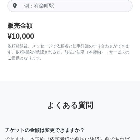
room
販売金額
¥10,000
依頼相談後、メッセージで依頼者と仕事詳細のすり合わせができま
す。依頼相談が承認されると、前払い決済（本契約）→サービスの
ご提供となります。
よくある質問
チケットの金額は変更できますか？
できます。本契約（依頼者様の前払い決済）前であれば、