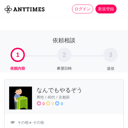
more_horiz
全て
修理・組立
家事
ログイン
新規登録
依頼相談
1
2
3
依頼内容
希望日時
送信
なんでもやるぞう
男性
/
40代
/
京都府
sentiment_satisfied
sentiment_neutral
sentiment_dissatisfied
0
0
0
attachment
その他
▸ その他