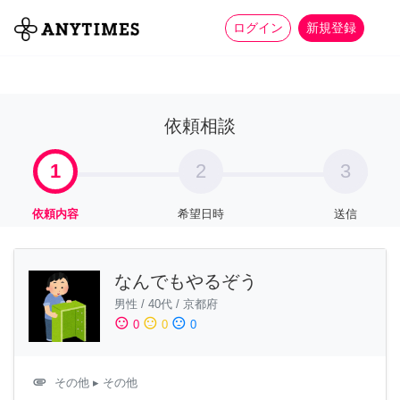
more_horiz
全て
修理・組立
家事
ログイン
新規登録
依頼相談
1
2
3
依頼内容
希望日時
送信
なんでもやるぞう
男性
/
40代
/
京都府
sentiment_satisfied
sentiment_neutral
sentiment_dissatisfied
0
0
0
attachment
その他
▸ その他