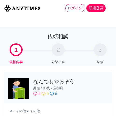
more_horiz
全て
修理・組立
家事
ログイン
新規登録
依頼相談
1
2
3
依頼内容
希望日時
送信
なんでもやるぞう
男性
/
40代
/
京都府
sentiment_satisfied
sentiment_neutral
sentiment_dissatisfied
0
0
0
attachment
その他
▸ その他