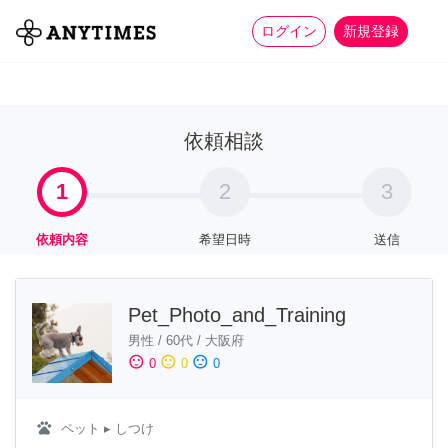
more_horiz
全て
修理・組立
家事
ログイン
新規登録
依頼相談
1
2
3
依頼内容
希望日時
送信
Pet_Photo_and_Training
男性
/
60代
/
大阪府
sentiment_satisfied
sentiment_neutral
sentiment_dissatisfied
0
0
0
pets
ペット
▸ しつけ