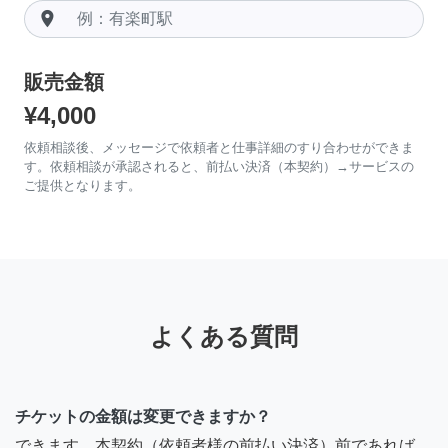
room
販売金額
¥4,000
依頼相談後、メッセージで依頼者と仕事詳細のすり合わせができま
す。依頼相談が承認されると、前払い決済（本契約）→サービスの
ご提供となります。
よくある質問
チケットの金額は変更できますか？
できます。本契約（依頼者様の前払い決済）前であれば、