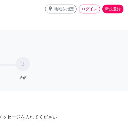
place
地域を指定
ログイン
新規登録
3
送信
メッセージを入れてください