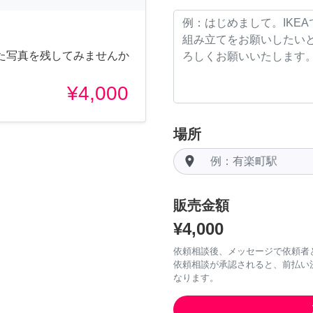
た写真を残してみませんか
¥4,000
場所
room
販売金額
¥4,000
依頼相談後、メッセージで依頼者
依頼相談が承認されると、前払い
なります。