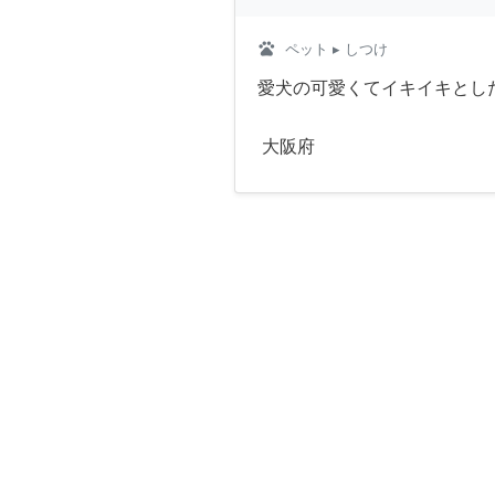
pets
ペット
▸ しつけ
愛犬の可愛くてイキイキとし
大阪府