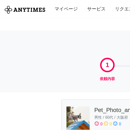
全て
修理・組立
家事
引っ越し
マイページ
サービス
リクエ
1
依頼内容
Pet_Photo_an
男性
/
60代
/
大阪府
sentiment_satisfied
sentiment_neutral
sentiment_dissatisfied
0
0
0