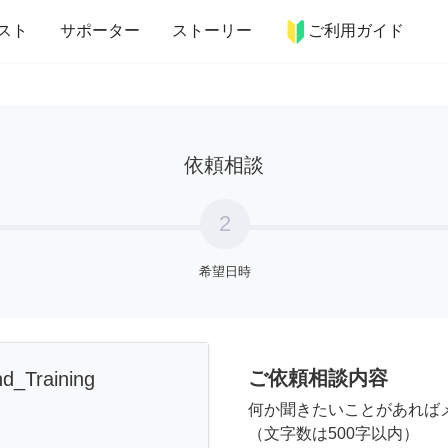
more_horiz
インテリア
趣味・習い事
ペット
料理
スト
サポーター
ストーリー
ご利用ガイド
依頼相談
2
希望日時
ご依頼相談内容
d_Training
何か聞きたいことがあれば
（文字数は500字以内）