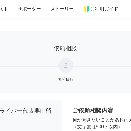
more_horiz
インテリア
趣味・習い事
ペット
料理
スト
サポーター
ストーリー
ご利用ガイド
依頼相談
2
希望日時
ご依頼相談内容
ライバー代表栗山留
何か聞きたいことがあれば
（文字数は500字以内）