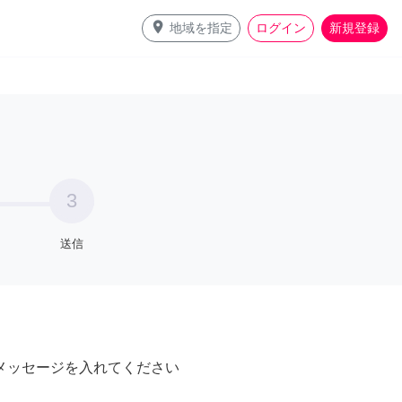
place
地域を指定
ログイン
新規登録
3
送信
メッセージを入れてください