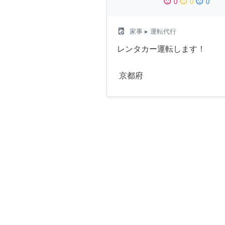
sentiment_satisfied
sentiment_neutral
sentiment_dissatisfied
0
0
0
local_laundry_service
家事
▸ 運転代行
レンタカー運転します！
京都府