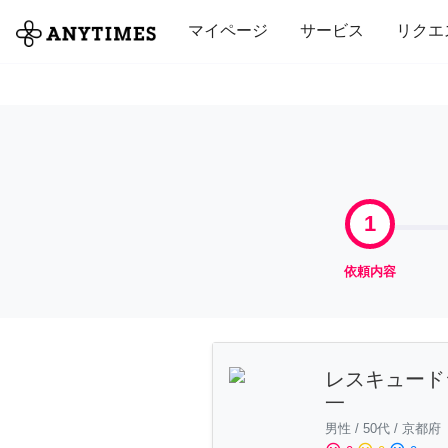
全て
修理・組立
家事
引っ越し
マイページ
サービス
リクエ
1
依頼内容
レスキュード
一
男性
/
50代
/
京都府