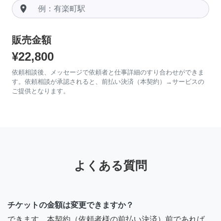
room
販売金額
¥22,800
依頼相談後、メッセージで依頼者と仕事詳細のすり合わせができま
す。依頼相談が承認されると、前払い決済（本契約）→サービスの
ご提供となります。
よくある質問
チケットの金額は変更できますか？
できます。本契約（依頼者様の前払い決済）前であれば、