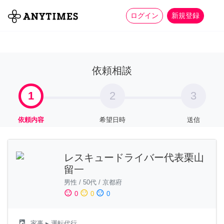
more_horiz
全て
修理・組立
家事
ログイン
新規登録
依頼相談
1
2
3
依頼内容
希望日時
送信
レスキュードライバー代表栗山
留一
男性
/
50代
/
京都府
sentiment_satisfied
sentiment_neutral
sentiment_dissatisfied
0
0
0
local_laundry_service
家事
▸ 運転代行