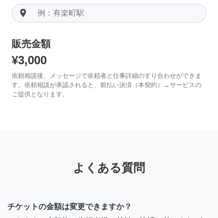
room
販売金額
¥3,000
依頼相談後、メッセージで依頼者と仕事詳細のすり合わせができま
す。依頼相談が承認されると、前払い決済（本契約）→サービスの
ご提供となります。
よくある質問
チケットの金額は変更できますか？