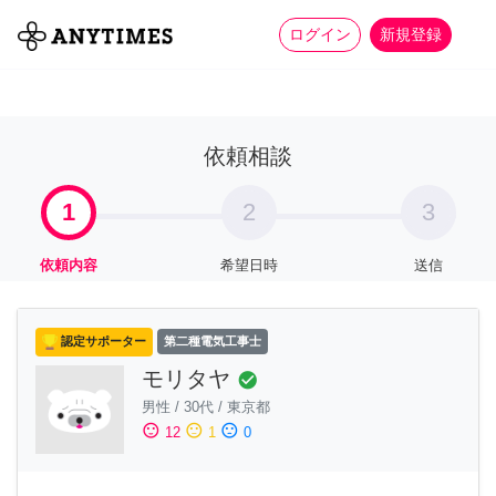
more_horiz
全て
修理・組立
家事
ログイン
新規登録
依頼相談
1
2
3
依頼内容
希望日時
送信
認定サポーター
第二種電気工事士
モリタヤ
check_circle
男性
/
30代
/
東京都
sentiment_satisfied
sentiment_neutral
sentiment_dissatisfied
12
1
0