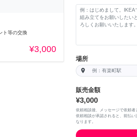
ント等の交換
¥3,000
場所
room
販売金額
¥3,000
依頼相談後、メッセージで依頼者
依頼相談が承認されると、前払い
なります。