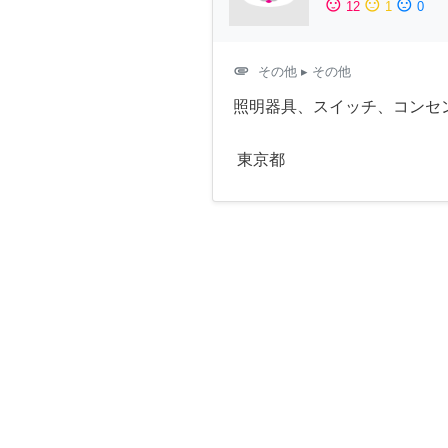
sentiment_satisfied
sentiment_neutral
sentiment_dissatisfied
12
1
0
attachment
その他
▸ その他
照明器具、スイッチ、コンセ
東京都