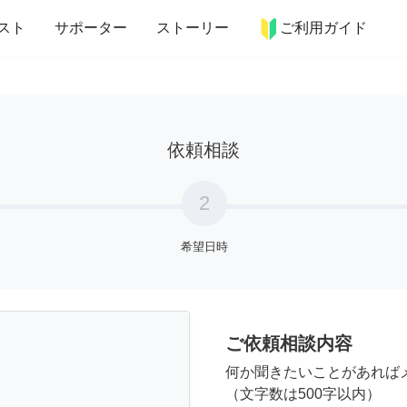
more_horiz
インテリア
趣味・習い事
ペット
料理
スト
サポーター
ストーリー
ご利用ガイド
依頼相談
2
希望日時
ご依頼相談内容
何か聞きたいことがあれば
（文字数は500字以内）