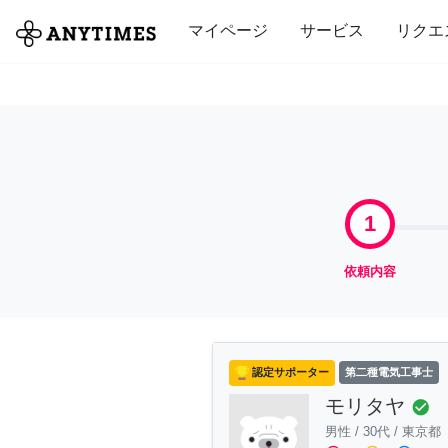
全て
修理・組立
家事
引っ越し
マイページ
サービス
リクエ
1
依頼内容
認定サポーター
第二種電気工事士
モリタヤ
check_circle
男性
/
30代
/
東京都