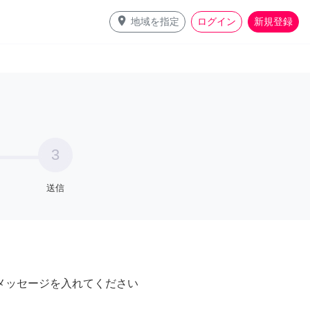
place
地域を指定
ログイン
新規登録
3
送信
メッセージを入れてください