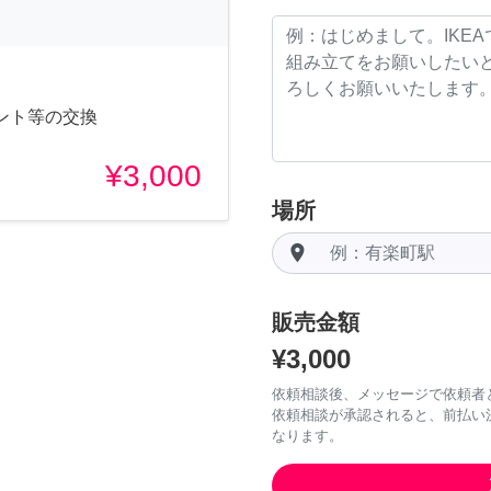
ント等の交換
¥3,000
場所
room
販売金額
¥3,000
依頼相談後、メッセージで依頼者
依頼相談が承認されると、前払い
なります。