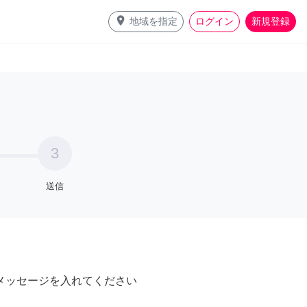
place
地域を指定
ログイン
新規登録
3
送信
メッセージを入れてください