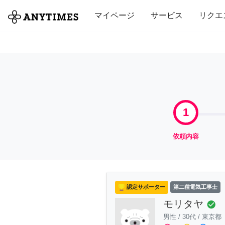
全て
修理・組立
家事
引っ越し
マイページ
サービス
リクエ
1
依頼内容
認定サポーター
第二種電気工事士
モリタヤ
check_circle
男性
/
30代
/
東京都