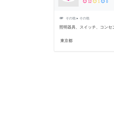
sentiment_satisfied
sentiment_neutral
sentiment_dissatisfied
12
1
0
attachment
その他
▸ その他
照明器具、スイッチ、コンセ
東京都