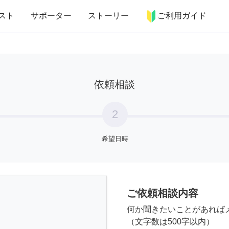
more_horiz
インテリア
趣味・習い事
ペット
料理
スト
サポーター
ストーリー
ご利用ガイド
依頼相談
2
希望日時
ご依頼相談内容
何か聞きたいことがあれば
（文字数は500字以内）