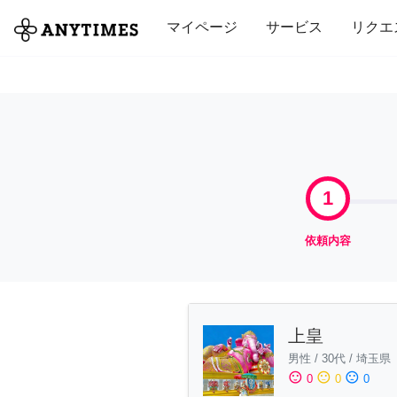
全て
修理・組立
家事
引っ越し
マイページ
サービス
リクエ
1
依頼内容
上皇
男性
/
30代
/
埼玉県
sentiment_satisfied
sentiment_neutral
sentiment_dissatisfied
0
0
0