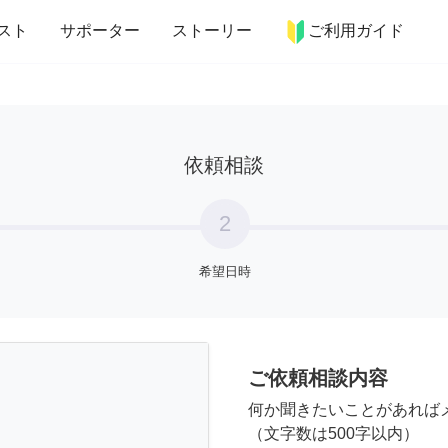
more_horiz
インテリア
趣味・習い事
ペット
料理
スト
サポーター
ストーリー
ご利用ガイド
依頼相談
2
希望日時
ご依頼相談内容
何か聞きたいことがあれば
（文字数は500字以内）