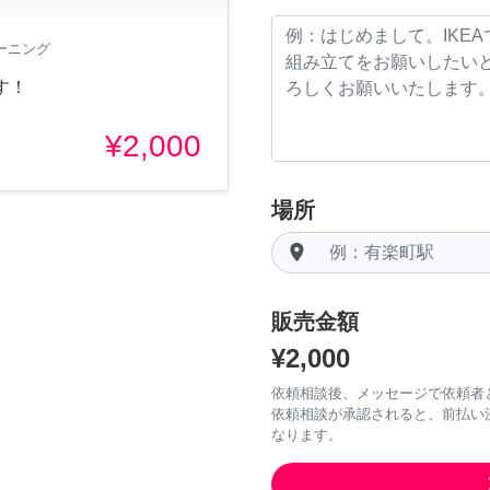
ーニング
す！
¥2,000
場所
room
販売金額
¥2,000
依頼相談後、メッセージで依頼者
依頼相談が承認されると、前払い
なります。