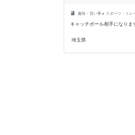
class
趣味・習い事
▸ スポーツ・トレ
キャッチボール相手になりま
埼玉県