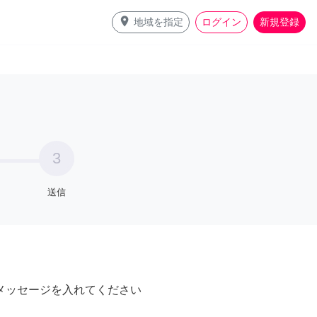
place
地域を指定
ログイン
新規登録
3
送信
メッセージを入れてください