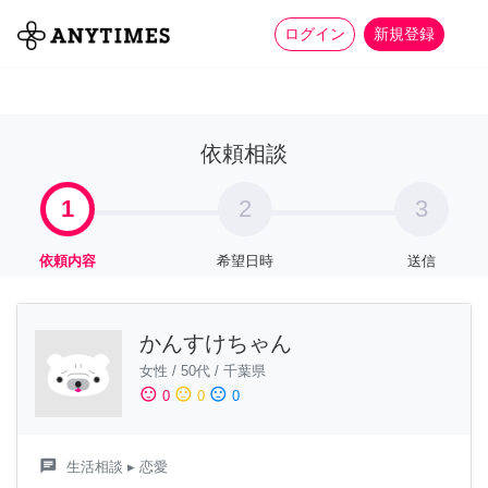
more_horiz
全て
修理・組立
家事
ログイン
新規登録
依頼相談
1
2
3
依頼内容
希望日時
送信
かんすけちゃん
女性
/
50代
/
千葉県
sentiment_satisfied
sentiment_neutral
sentiment_dissatisfied
0
0
0
chat
生活相談
▸ 恋愛