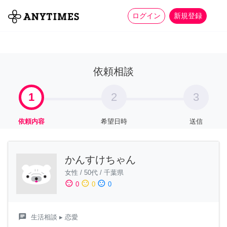
more_horiz
全て
修理・組立
家事
ログイン
新規登録
依頼相談
1
2
3
依頼内容
希望日時
送信
かんすけちゃん
女性
/
50代
/
千葉県
sentiment_satisfied
sentiment_neutral
sentiment_dissatisfied
0
0
0
chat
生活相談
▸ 恋愛