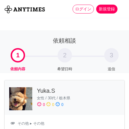
more_horiz
全て
修理・組立
家事
ログイン
新規登録
依頼相談
1
2
3
依頼内容
希望日時
送信
Yuka.S
女性
/
30代
/
栃木県
sentiment_satisfied
sentiment_neutral
sentiment_dissatisfied
0
0
0
attachment
その他
▸ その他