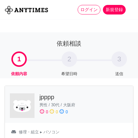
more_horiz
全て
修理・組立
家事
ログイン
新規登録
依頼相談
1
2
3
依頼内容
希望日時
送信
jpppp
男性
/
30代
/
大阪府
sentiment_satisfied
sentiment_neutral
sentiment_dissatisfied
0
0
0
weekend
修理・組立
▸ パソコン